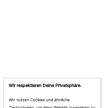
Name
*
Save my name, email, and websi
Wir respektieren Deine Privatsphäre.
Wir nutzen Cookies und ähnliche
Technologien, um diese Website zuverlässig zu
BENEFACTOR GMBH